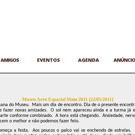
AMIGOS
EVENTOS
AGENDA
ANÚNCIO
Museu Aero Espacial Maio 2011 [22/05/2011]
ana do Museu.
Mais um dia de encontro. Dia de o presente encontr
e fazer novas amizades.
O sol nem apareceu ainda e a turma já e
parte conforme combinado.
A hora está chegando.
Ansiedade, nerv
cem o melhor e não podemos fazer feio.
omeça a festa.
Aos poucos o palco vai se enchendo de estrelas.