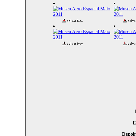
E
Depoi