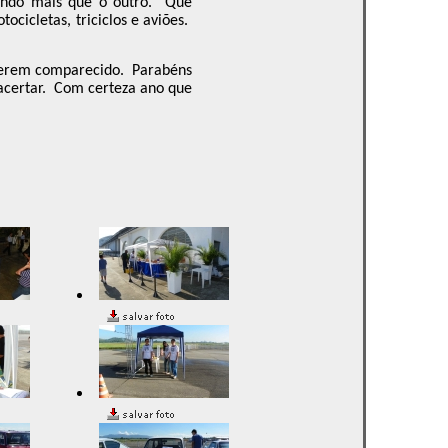
ndo mais que o outro.
Que
tocicletas, triciclos e aviões.
 terem comparecido.
Parabéns
certar.
Com certeza ano que