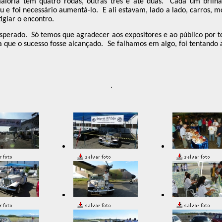
aioria tem quatro rodas, outras três e até duas.
Cada um brilha
u e foi necessário aumentá-lo.
E ali estavam, lado a lado, carros, mo
igiar o encontro.
sperado.
Só temos que agradecer aos expositores e ao público por
 que o sucesso fosse alcançado.
Se falhamos em algo, foi tentando a
.