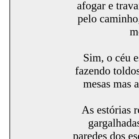
afogar e trav
pelo caminho,
mo
Sim, o céu e
fazendo toldo
mesas mas a 
As estórias r
gargalhada
paredes dos esc