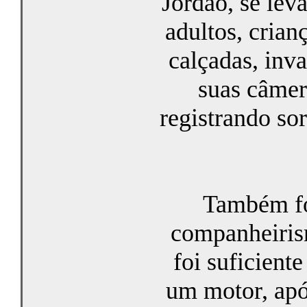
Jordão, se lev
adultos, crian
calçadas, inv
suas câmer
registrando so
Também fo
companheiris
foi suficient
um motor, apó